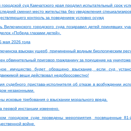
 городской суд Камчатского края продлил испытательный срок усл
оследний сменил место жительства без уведомления специализиров
ществляющего контроль за поведением условно осужд
ь Вилючинского городского суда поздравил детей принявших учас
оделок «Победа глазами детей».
5 мая 2026 года
лючинска взыскан ущерб, причиненный водным биологическим рес
ен обвинительный приговор гражданину за покушение на уничтоже
ное имущество будет обращено взыскание, если суд установ
движимой вещи действовал недобросовестно!
ия судебного пристава-исполнителя об отказе в возбуждении исп
дом незаконными.
ны исковые требования о взыскании морального вреда.
а первой инстанции изменено.
ком городском суде проведены мероприятия, посвященные 81
чественной войне.