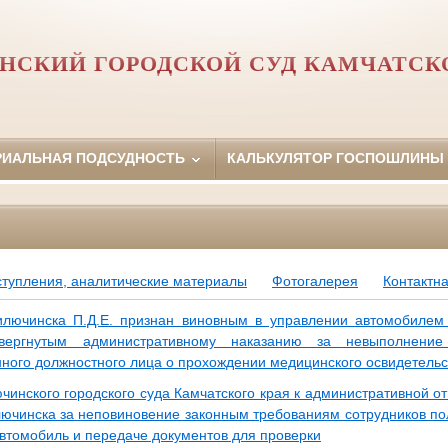
СКИЙ ГОРОДСКОЙ СУД КАМЧАТСКО
РИАЛЬНАЯ ПОДСУДНОСТЬ
КАЛЬКУЛЯТОР ГОСПОШЛИНЫ
ступления, аналитические материалы
Фотогалерея
Контактн
илючинска П.Д.Е. признан виновным в управлении автомобилем
вергнутым административному наказанию за невыполнение
ного должностного лица о прохождении медицинского освидетельс
чинского городского суда Камчатского края к административной о
илючинска за неповиновение законным требованиям сотрудников по
втомобиль и передаче документов для проверки