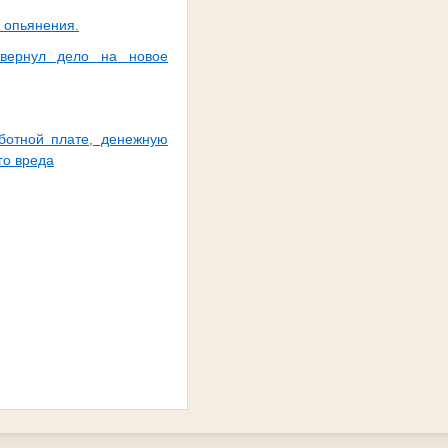
 опьянения.
 вернул дело на новое
аботной плате, денежную
го вреда