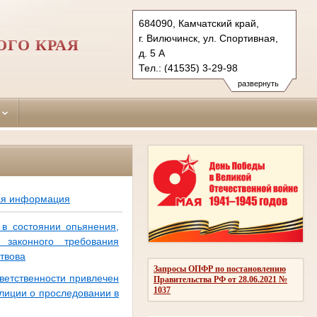
684090, Камчатский край,
г. Вилючинск, ул. Спортивная,
ГО КРАЯ
д. 5 А
Тел.: (41535) 3-29-98
viluchinsky.kam@sudrf.ru
развернуть
ая информация
 в состоянии опьянения,
 законного требования
твова
Запросы ОПФР по постановлению
тветственности привлечен
Правительства РФ от 28.06.2021 №
1037
лиции о проследовании в