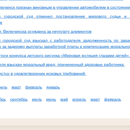
илючинск признан виновным в управлении автомобилем в состоянии
й городской суд отменил постановление мирового судьи и
ие
г. Вилючинска осуждена за неуплату алиментов
 городской суд взыскал с работодателя задолженность по зар
 за задержку выплаты заработной платы и компенсацию морально
тоги конкурса детского рисунка «Мировая юстиция глазами детей».
еля взыскан моральный вред, причиненный здоровью работника.
истцу в удовлетворении исковых требований.
рель
март
февраль
январь
брь
сентябрь
июль
июнь
май
апрель
март
февраль