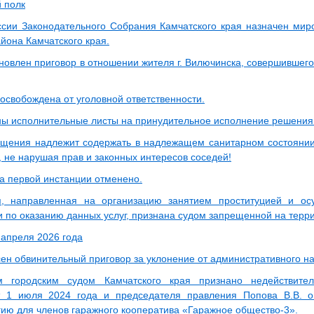
 полк
ссии Законодательного Собрания Камчатского края назначен мир
йона Камчатского края.
новлен приговор в отношении жителя г. Вилючинска, совершившего
освобождена от уголовной ответственности.
ы исполнительные листы на принудительное исполнение решения 
ения надлежит содержать в надлежащем санитарном состоянии
, не нарушая прав и законных интересов соседей!
а первой инстанции отменено.
, направленная на организацию занятием проституцией и ос
и по оказанию данных услуг, признана судом запрещенной на терр
 апреля 2026 года
ен обвинительный приговор за уклонение от административного на
м городским судом Камчатского края признано недействит
т 1 июля 2024 года и председателя правления Попова В.В. 
гию для членов гаражного кооператива «Гаражное общество-3».