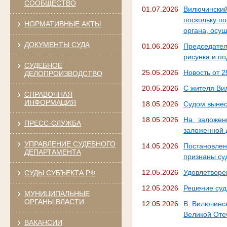
СООБЩЕСТВО
01.07.2026
Вилючинский
поскольку п
НОРМАТИВНЫЕ АКТЫ
органа, осу
ДОКУМЕНТЫ СУДА
01.06.2026
Председател
рисунка и п
СУДЕБНОЕ
25.05.2026
Новость от 2
ДЕЛОПРОИЗВОДСТВО
20.05.2026
С жителя Ви
СПРАВОЧНАЯ
ИНФОРМАЦИЯ
18.05.2026
Судом вынес
18.05.2026
На заложен
ПРЕСС-СЛУЖБА
заложенной 
УПРАВЛЕНИЕ СУДЕБНОГО
14.05.2026
Постановлен
ДЕПАРТАМЕНТА
признаны су
12.05.2026
Удовлетворе
СУДЫ СУБЪЕКТА РФ
12.05.2026
Решение суд
МУНИЦИПАЛЬНЫЕ
ОРГАНЫ ВЛАСТИ
12.05.2026
В Вилючинс
Великой Оте
ВАКАНСИИ