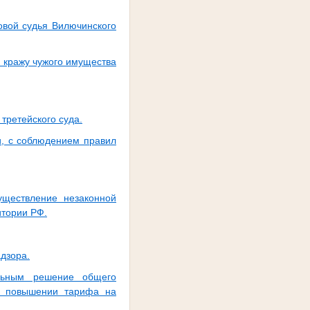
овой судья Вилючинского
 кражу чужого имущества
третейского суда.
, с соблюдением правил
уществление незаконной
итории РФ.
дзора.
ельным решение общего
о повышении тарифа на