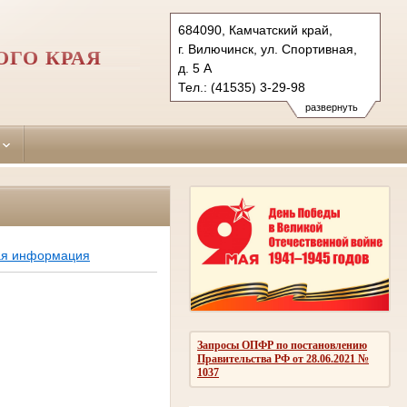
684090, Камчатский край,
г. Вилючинск, ул. Спортивная,
ГО КРАЯ
д. 5 А
Тел.: (41535) 3-29-98
viluchinsky.kam@sudrf.ru
развернуть
ая информация
Запросы ОПФР по постановлению
Правительства РФ от 28.06.2021 №
1037