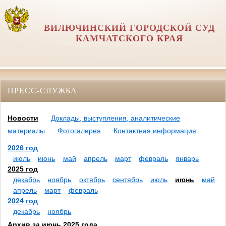
ВИЛЮЧИНСКИЙ ГОРОДСКОЙ СУД
КАМЧАТСКОГО КРАЯ
ПРЕСС-СЛУЖБА
Новости
Доклады, выступления, аналитические
материалы
Фотогалерея
Контактная информация
2026 год
июль
июнь
май
апрель
март
февраль
январь
2025 год
декабрь
ноябрь
октябрь
сентябрь
июль
июнь
май
апрель
март
февраль
2024 год
декабрь
ноябрь
Архив за июнь 2025 года