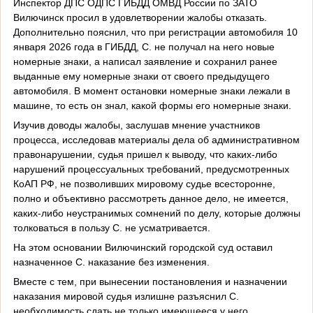
Инспектор ДПС ОДПС ГИБДД ОМВД России по ЗАТО
Вилючинск просил в удовлетворении жалобы отказать.
Дополнительно пояснил, что при регистрации автомобиля 10
января 2026 года в ГИБДД, С. не получал на него новые
номерные знаки, а написал заявление и сохранил ранее
выданные ему номерные знаки от своего предыдущего
автомобиля. В момент остановки номерные знаки лежали в
машине, то есть он знал, какой формы его номерные знаки.
Изучив доводы жалобы, заслушав мнение участников
процесса, исследовав материалы дела об административном
правонарушении, судья пришел к выводу, что каких-либо
нарушений процессуальных требований, предусмотренных
КоАП РФ, не позволивших мировому судье всесторонне,
полно и объективно рассмотреть данное дело, не имеется,
каких-либо неустранимых сомнений по делу, которые должны
толковаться в пользу С. не усматривается.
На этом основании Вилючинский городской суд оставил
назначенное С. наказание без изменения.
Вместе с тем, при вынесении постановления и назначении
наказания мировой судья излишне разъяснил С.
необходимость сдать не только имеющееся у него