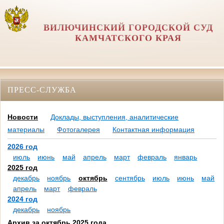
ВИЛЮЧИНСКИЙ ГОРОДСКОЙ СУД
КАМЧАТСКОГО КРАЯ
ПРЕСС-СЛУЖБА
Новости
Доклады, выступления, аналитические
материалы
Фотогалерея
Контактная информация
2026 год
июль
июнь
май
апрель
март
февраль
январь
2025 год
декабрь
ноябрь
октябрь
сентябрь
июль
июнь
май
апрель
март
февраль
2024 год
декабрь
ноябрь
Архив за октябрь 2025 года