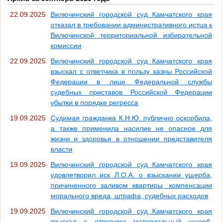
22.09.2025
Вилючинский городской суд Камчатского края
отказал в требовании административного истца к
Вилючинской территориальной избирательной
комиссии
22.09.2025
Вилючинский городской суд Камчатского края
взыскал с ответчика в пользу казны Российской
Федерации в лице Федеральной службы
судебных приставов Российской Федерации
убытки в порядке регресса
19.09.2025
Судимая гражданка К.Н.Ю. публично оскорбила,
а также применила насилие не опасное для
жизни и здоровья в отношении представителя
власти
19.09.2025
Вилючинский городской суд Камчатского края
удовлетворил иск Л.О.А. о взыскании ущерба,
причиненного заливом квартиры, компенсации
морального вреда, штрафа, судебных расходов
19.09.2025
Вилючинский городской суд Камчатского края
взыскал с ответчика материальный ущерб,