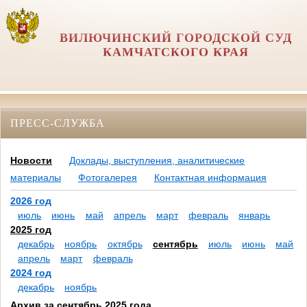
ВИЛЮЧИНСКИЙ ГОРОДСКОЙ СУД
КАМЧАТСКОГО КРАЯ
ПРЕСС-СЛУЖБА
Новости
Доклады, выступления, аналитические
материалы
Фотогалерея
Контактная информация
2026 год
июль
июнь
май
апрель
март
февраль
январь
2025 год
декабрь
ноябрь
октябрь
сентябрь
июль
июнь
май
апрель
март
февраль
2024 год
декабрь
ноябрь
Архив за сентябрь 2025 года