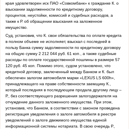
края удовлетворен иск ПАО «Совкомбанк» к гражданке К. о
взыскании задолженности по кредитному договору,
процентов, неустойки, комиссий и судебных расходов, а
также к Р. об обращении взыскания на заложенное
имущество.
Суд, установив, что К. свои обязательства по оплате кредита
в полном объеме не исполняет, взыскал с последней в
пользу Банка сумму задолженности по кредитному договору
на общую сумму 2 212 044 руб. 61 коп., а также судебные
расходы по оплате государственной пошлины в размере 57
120 руб. 45 коп. Помимо этого, судом установлено, что
кредитной договор, заключенный между Банком и К. был
обеспечен залогом автомобиля марки «
LEXUS
LS
600
h
»,
принадлежащего на праве собственности заемщику К.,
который последняя в последующем продала другому лицу –
Р., без соответствующего разрешения залогодержателя на
отчуждение данного заложенного имущества. При этом,
установив, что Банком, в соответствии с законом проведена
регистрация уведомления о залоге автомобиля в реестре
уведомлений о залоге движимого имущества единой
информационной системы нотариата. В свою очередь Р.,